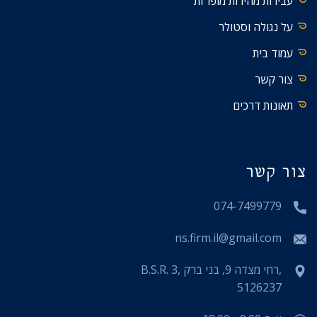
עבירות מהירות מופרזת
על נגולה וסטולר
עמוד בית
צור קשר
תאונות דרכים
צור קשר
074-7499779
ns.firm.il@gmail.com
B.S.R. 3, רחי מצדה 9, בני ברק,
5126237