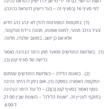
רשות הרישוי
,
גם על ידי מי שבידו רישיון להוראת נהיגה
לפי סעיף
16 (
בסעיף זה
–
בעל רישיון להוראת נהיגה
).
(
ד
)
בתקופות המפורטות להלן לא ינהג נהג חדש
צעיר ברכב מנועי
,
למעט אופנוע
,
מכונה ניידת וטרקטור
,
אלא אם כן יושב
,
במושב שלצדו
,
מלווה
:
(1)
בשלושת החודשים ממועד מתן היתר הנהיגה כאמור
ברישה של סעיף קטן
(
ב
);
(2)
בשעות הלילה
–
בשלושת החודשים שמתום
התקופה האמורה בפסקה
(1),
ואם ניתן לו היתר נהיגה
נוסף כאמור בסעיף קטן
(
ב
)(2) –
כל עוד היתר הנהיגה
בתוקף
;
לעניין זה
, “
שעות הלילה
” –
השעות שבין
21:00
ל
-6:00.