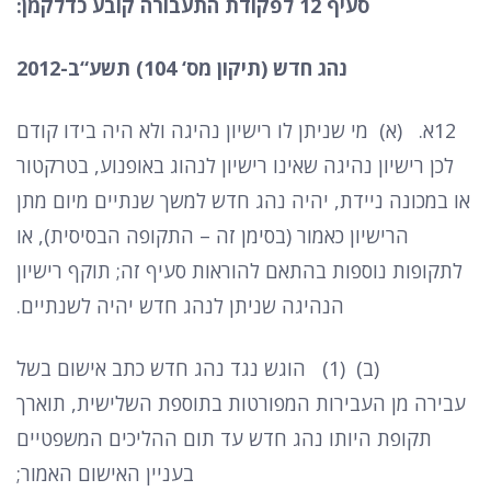
סעיף
12
לפקודת
התעבורה
קובע
כדלקמן
:
נהג
חדש
(
תיקון
מס
‘ 104)
תשע
“
ב
-2012
12
א
. (
א
)
מי שניתן לו רישיון נהיגה ולא היה בידו קודם
לכן רישיון נהיגה שאינו רישיון לנהוג באופנוע
,
בטרקטור
או במכונה ניידת
,
יהיה נהג חדש למשך שנתיים מיום מתן
הרישיון כאמור
(
בסימן זה
–
התקופה הבסיסית
),
או
לתקופות נוספות בהתאם להוראות סעיף זה
;
תוקף רישיון
הנהיגה שניתן לנהג חדש יהיה לשנתיים
.
(
ב
) (1)
הוגש נגד נהג חדש כתב אישום בשל
עבירה מן העבירות המפורטות בתוספת השלישית
,
תוארך
תקופת היותו נהג חדש עד תום ההליכים המשפטיים
בעניין האישום האמור
;