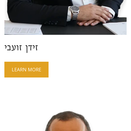
זידן זועבי
LEARN MORE