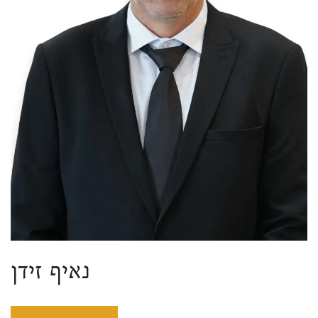
נאיף זידן